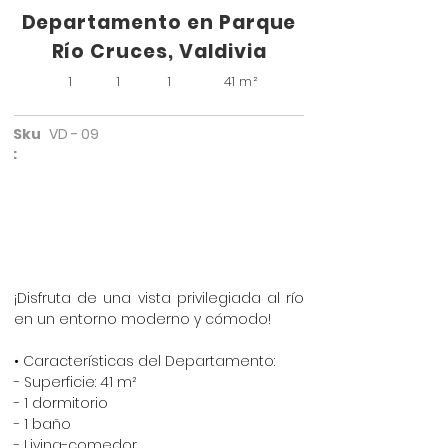
Departamento en Parque
Río Cruces, Valdivia
1
1
1
41 m²
Sku
VD - 09
:
¡Disfruta de una vista privilegiada al río
en un entorno moderno y cómodo!
• Características del Departamento:
- Superficie: 41 m²
- 1 dormitorio
- 1 baño
- Living-comedor