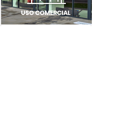
USO COMERCIAL
Ver propiedad
30+ años de excelencia inmobiliaria.
SERVICIOS
Ventas
A
rriendo
C
onsultoria