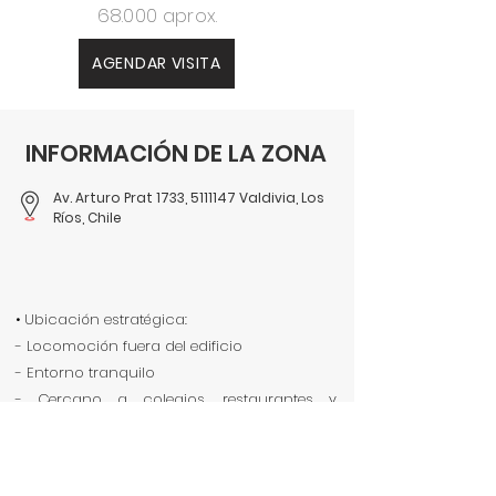
68.000 aprox.
AGENDAR VISITA
INFORMACIÓN DE LA ZONA
Av. Arturo Prat 1733,
5111147
Valdivia, Los
Ríos, Chile
• Ubicación estratégica:
- Locomoción fuera del edificio
- Entorno tranquilo
- Cercano a colegios, restaurantes y
servicios